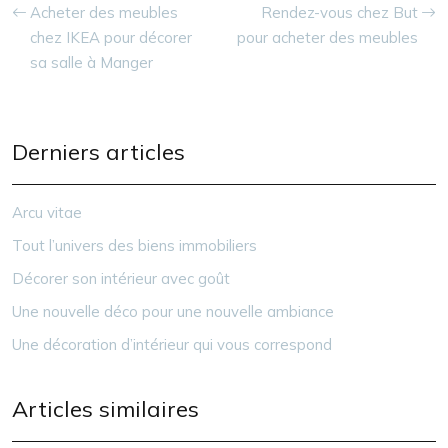
Acheter des meubles
Rendez-vous chez But
chez IKEA pour décorer
pour acheter des meubles
sa salle à Manger
Derniers articles
Arcu vitae
Tout l’univers des biens immobiliers
Décorer son intérieur avec goût
Une nouvelle déco pour une nouvelle ambiance
Une décoration d’intérieur qui vous correspond
Articles similaires